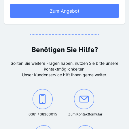
OZ mit Prämie
Zum Angebot
Benötigen Sie Hilfe?
Sollten Sie weitere Fragen haben, nutzen Sie bitte unsere
Kontaktmöglichkeiten.
Unser Kundenservice hilft Ihnen gerne weiter.
Kontaktieren Sie uns unter der Telefonnummer:
Oder kontaktieren Sie uns über das K
0381 / 38303015
Zum Kontaktformular