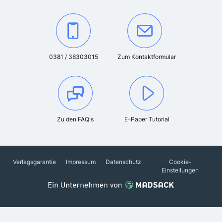
Kontaktieren Sie uns unter der Telefonnummer:
Oder kontaktieren Sie uns über das K
0381 / 38303015
Zum Kontaktformular
Zu den FAQ's
E-Paper Tutorial
Verlagsgarantie
Impressum
Datenschutz
Cookie-
Einstellungen