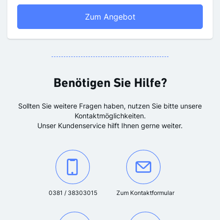
OZ Digital Probeabo
Zum Angebot
Benötigen Sie Hilfe?
Sollten Sie weitere Fragen haben, nutzen Sie bitte unsere
Kontaktmöglichkeiten.
Unser Kundenservice hilft Ihnen gerne weiter.
Kontaktieren Sie uns unter der Telefonnummer:
Oder kontaktieren Sie uns über das K
0381 / 38303015
Zum Kontaktformular