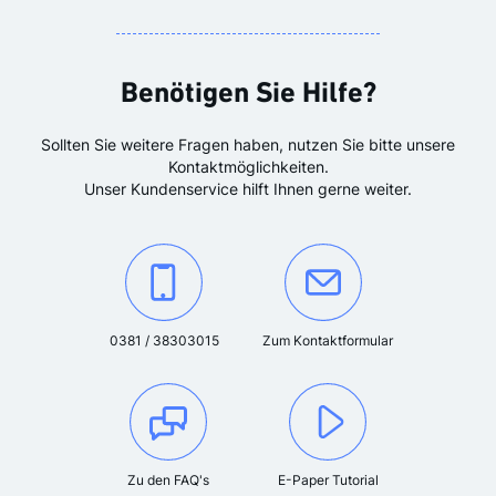
Benötigen Sie Hilfe?
Sollten Sie weitere Fragen haben, nutzen Sie bitte unsere
Kontaktmöglichkeiten.
Unser Kundenservice hilft Ihnen gerne weiter.
Kontaktieren Sie uns unter der Telefonnummer:
Oder kontaktieren Sie uns über das K
0381 / 38303015
Zum Kontaktformular
Zu den FAQ's
E-Paper Tutorial